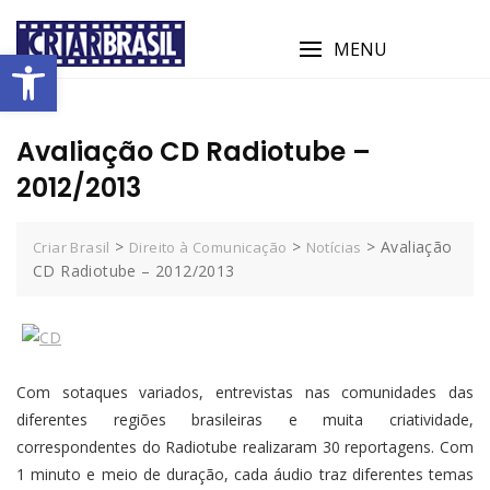
MENU
Abrir a barra de ferramentas
Avaliação CD Radiotube –
2012/2013
>
>
>
Avaliação
Criar Brasil
Direito à Comunicação
Notícias
CD Radiotube – 2012/2013
Com sotaques variados, entrevistas nas comunidades das
diferentes regiões brasileiras e muita criatividade,
correspondentes do Radiotube realizaram 30 reportagens. Com
1 minuto e meio de duração, cada áudio traz diferentes temas