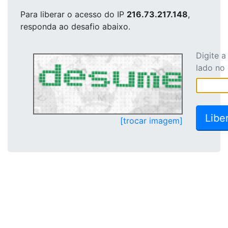
Para liberar o acesso
do IP
216.73.217.148
,
responda ao desafio abaixo.
Digite 
lado no
[trocar imagem]