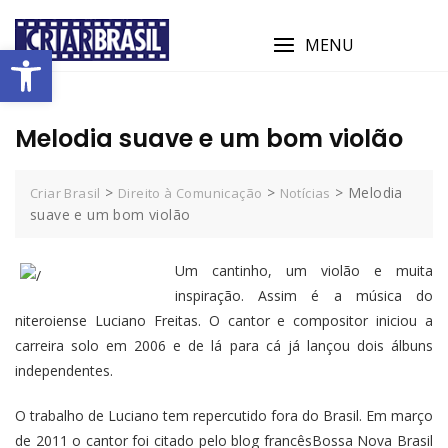
MENU
Abrir a barra de ferramentas
Melodia suave e um bom violão
>
>
>
Melodia
Criar Brasil
Direito à Comunicação
Notícias
suave e um bom violão
Um cantinho, um violão e muita
inspiração. Assim é a música do
niteroiense Luciano Freitas. O cantor e compositor iniciou a
carreira solo em 2006 e de lá para cá já lançou dois álbuns
independentes.
O trabalho de Luciano tem repercutido fora do Brasil. Em março
de 2011 o cantor foi citado pelo blog francêsBossa Nova Brasil