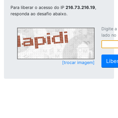
Para liberar o acesso
do IP
216.73.216.19
,
responda ao desafio abaixo.
Digite 
lado no
[trocar imagem]