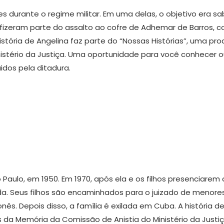
zes durante o regime militar. Em uma delas, o objetivo era 
os fizeram parte do assalto ao cofre de Adhemar de Barros
stória de Angelina faz parte do “Nossas Histórias”, uma pr
istério da Justiça. Uma oportunidade para você conhecer o
dos pela ditadura.
Paulo, em 1950. Em 1970, após ela e os filhos presenciarem
a. Seus filhos são encaminhados para o juizado de menores.
ês. Depois disso, a família é exilada em Cuba. A história d
s da Memória da Comissão de Anistia do Ministério da Just