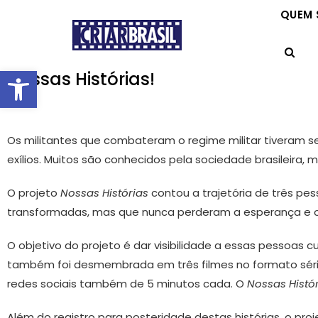
QUEM
Abrir a barra de ferramenta
Nossas Histórias!
Os militantes que combateram o regime militar tiveram se
exílios. Muitos são conhecidos pela sociedade brasileira,
O projeto
Nossas Histórias
contou a trajetória de três pe
transformadas, mas que nunca perderam a esperança e o 
O objetivo do projeto é dar visibilidade a essas pessoa
também foi desmembrada em três filmes no formato série 
redes sociais também de 5 minutos cada. O
Nossas Histó
Além do registro para posteridade destas histórias, o proj