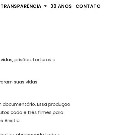
TRANSPARÊNCIA
30 ANOS
CONTATO
das, prisões, torturas e
iveram suas vidas
um documentário. Essa produção
tos cada e três filmes para
 Anistia.
formatos, abrangendo todo o