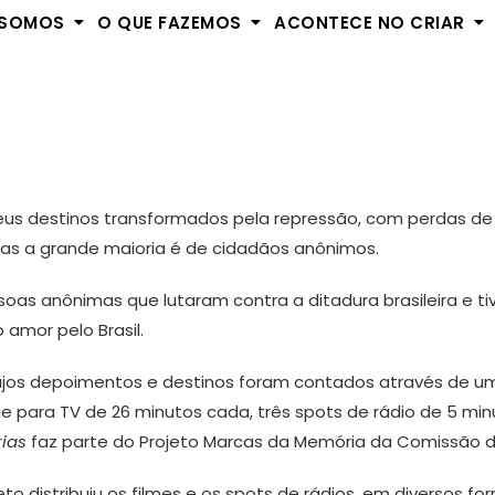
 SOMOS
O QUE FAZEMOS
ACONTECE NO CRIAR
s
us destinos transformados pela repressão, com perdas de vi
 mas a grande maioria é de cidadãos anônimos.
ssoas anônimas que lutaram contra a ditadura brasileira e t
amor pelo Brasil.
s cujos depoimentos e destinos foram contados através de 
para TV de 26 minutos cada, três spots de rádio de 5 minu
rias
faz parte do Projeto Marcas da Memória da Comissão de
eto distribuiu os filmes e os spots de rádios, em diversos 